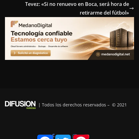
Tevez: «Si no renuevo en Boca, será hora de
b
t
e
e
g
retirarme del fútbol»
o
e
r
d
r
o
r
e
I
a
k
s
n
m
t
| Todos los derechos reservados – © 2021
F
T
P