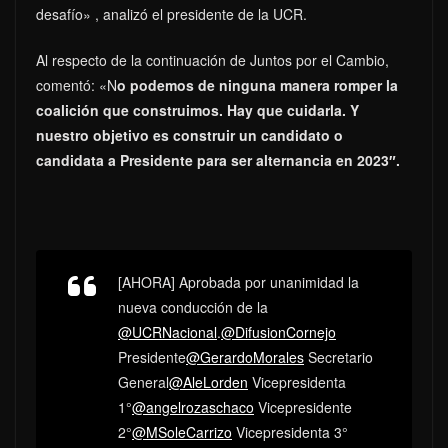
desafío» , analizó el presidente de la UCR.
Al respecto de la continuación de Juntos por el Cambio,
comentó: «N
o podemos de ninguna manera romper la
coalición que construimos. Hay que cuidarla. Y
nuestro objetivo es construir un candidato o
candidata a Presidente para ser alternancia en 2023″.
[AHORA] Aprobada por unanimidad la
nueva conducción de la
@UCRNacional
.
@DifusionCornejo
Presidente
@GerardoMorales
Secretario
General
@AleLorden
Vicepresidenta
1°
@angelrozaschaco
Vicepresidente
2°
@MSoleCarrizo
Vicepresidenta 3°