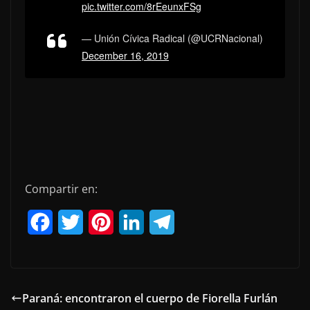
pic.twitter.com/8rEeunxFSg
— Unión Cívica Radical (@UCRNacional)
December 16, 2019
Compartir en:
F
T
P
L
T
a
w
i
i
e
c
i
n
n
l
e
t
t
k
e
Paraná: encontraron el cuerpo de Fiorella Furlán