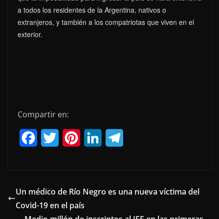
a todos los residentes de la Argentina, nativos o
extranjeros, y también a los compatriotas que viven en el
exterior.
Compartir en:
F
T
P
L
T
a
w
i
i
e
c
i
n
n
l
e
t
t
k
e
Un médico de Río Negro es una nueva víctima del
Covid-19 en el país
b
t
e
e
g
Medio millón de inscriptos al IFE en las primeras