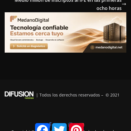
o
e
r
d
r
ocho horas
o
r
e
I
a
k
s
n
m
t
| Todos los derechos reservados – © 2021
F
T
P
a
w
i