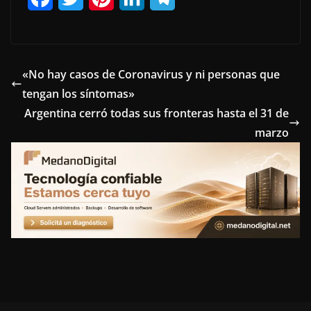
a
w
i
i
e
c
i
n
n
l
e
t
t
k
e
«No hay casos de Coronavirus y ni personas que
tengan los síntomas»
b
t
e
e
g
Argentina cerró todas sus fronteras hasta el 31 de
o
e
r
d
r
marzo
o
r
e
I
a
k
s
n
m
t