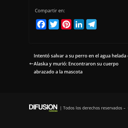
Compartir en:
F
T
P
L
T
a
w
i
i
e
c
i
n
n
l
e
t
t
k
e
Intentó salvar a su perro en el agua helada
Alaska y murió: Encontraron su cuerpo
b
t
e
e
g
abrazado a la mascota
o
e
r
d
r
o
r
e
I
a
k
s
n
m
t
| Todos los derechos reservados –