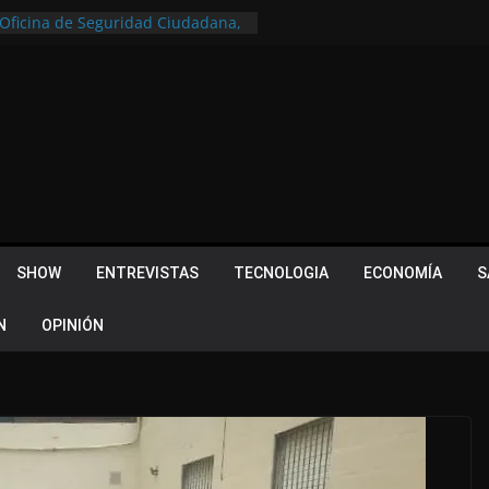
a Oficina de Seguridad Ciudadana,
tral de Monitoreo
u lugar en el Camino Turístico de
s 102 años con un importante
lotes ¿Cuales son los requisitos
 Quevedo volvió a hacer historia en
acional
 Piquillín al gran cierre en Monte
ly Metropolitano
SHOW
ENTREVISTAS
TECNOLOGIA
ECONOMÍA
S
N
OPINIÓN