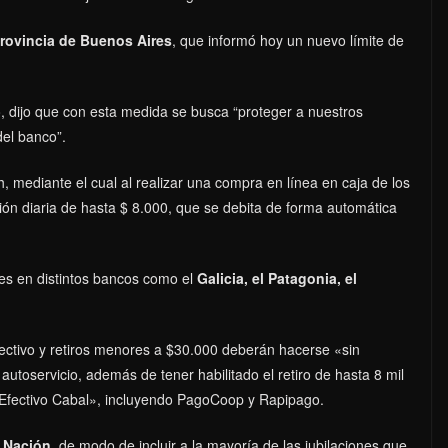
rovincia de Buenos Aires
, que informó hoy un nuevo límite de
 dijo que con esta medida se busca “proteger a nuestros
del banco”.
h, mediante el cual al realizar una compra en línea en caja de los
ión diaria de hasta $ 8.000, que se debita de forma automática
es en distintos bancos como el
Galicia, el Patagonia, el
fectivo y retiros menores a $30.000 deberán hacerse «sin
utoservicio, además de tener habilitado el retiro de hasta 8 mil
 Efectivo Cabal», incluyendo PagoCoop y Rapipago.
 Nación
, de modo de incluir a la mayoría de las jubilaciones que