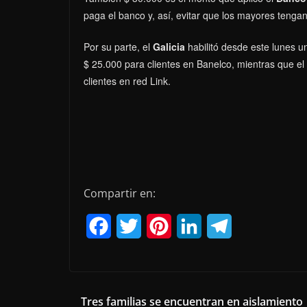
paga el banco y, así, evitar que los mayores tengan 
Por su parte, el
Galicia
habilitó desde este lunes u
$ 25.000 para clientes en Banelco, mientras que e
clientes en red Link.
Compartir en:
F
T
P
L
T
a
w
i
i
e
c
i
n
n
l
e
t
t
k
e
Tres familias se encuentran en aislamiento