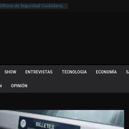
a Oficina de Seguridad Ciudadana,
tral de Monitoreo
u lugar en el Camino Turístico de
s 102 años con un importante
lotes ¿Cuales son los requisitos
 Quevedo volvió a hacer historia en
acional
 Piquillín al gran cierre en Monte
ly Metropolitano
SHOW
ENTREVISTAS
TECNOLOGIA
ECONOMÍA
S
N
OPINIÓN