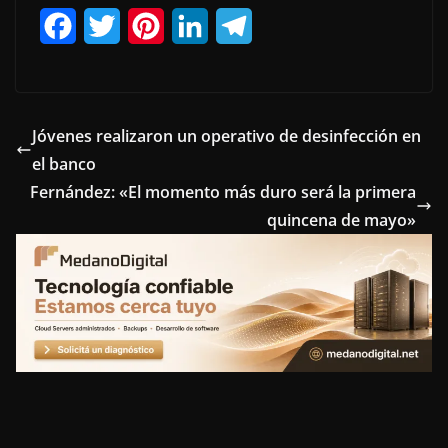
F
T
P
L
T
a
w
i
i
e
c
i
n
n
l
e
t
t
k
e
Jóvenes realizaron un operativo de desinfección en
el banco
b
t
e
e
g
Fernández: «El momento más duro será la primera
o
e
r
d
r
quincena de mayo»
o
r
e
I
a
k
s
n
m
t