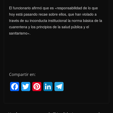
El funcionario afirmó que es «responsabilidad de lo que
hoy está pasando recae sobre ellos, que han violado a
través de su inconducta institucional la norma básica de la
cuarentena y los principios de la salud pública y el
sanitarismo».
Compartir en:
F
T
P
L
T
a
w
i
i
e
c
i
n
n
l