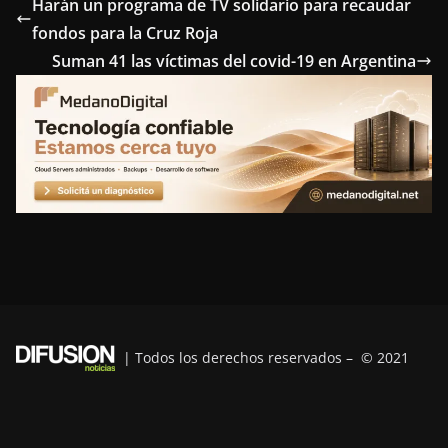
e
t
t
k
e
Harán un programa de TV solidario para recaudar
fondos para la Cruz Roja
b
t
e
e
g
Suman 41 las víctimas del covid-19 en Argentina
o
e
r
d
r
o
r
e
I
a
k
s
n
m
t
| Todos los derechos reservados – © 2021