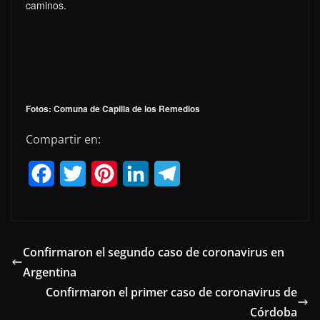
caminos.
Fotos: Comuna de Capilla de los Remedios
Compartir en:
F
T
P
L
T
a
w
i
i
e
c
i
n
n
l
e
t
t
k
e
Confirmaron el segundo caso de coronavirus en
Argentina
b
t
e
e
g
Confirmaron el primer caso de coronavirus de
o
e
r
d
r
Córdoba