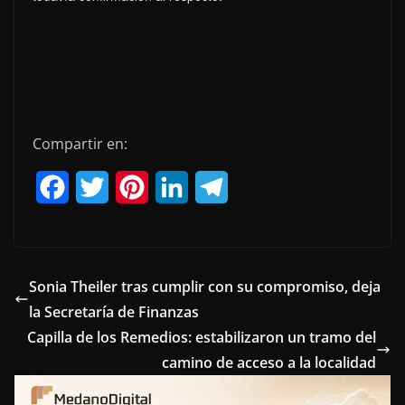
Compartir en:
F
T
P
L
T
a
w
i
i
e
c
i
n
n
l
e
t
t
k
e
Sonia Theiler tras cumplir con su compromiso, deja
la Secretaría de Finanzas
b
t
e
e
g
Capilla de los Remedios: estabilizaron un tramo del
o
e
r
d
r
camino de acceso a la localidad
o
r
e
I
a