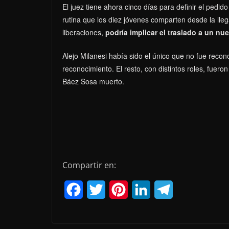
El juez tiene ahora cinco días para definir el pedid
rutina que los diez jóvenes comparten desde la lle
liberaciones,
podría implicar el traslado a un nu
Alejo Milanesi había sido el único que no fue recon
reconocimiento. El resto, con distintos roles, fuer
Báez Sosa muerto.
Compartir en:
F
T
P
L
T
a
w
i
i
e
c
i
n
n
l