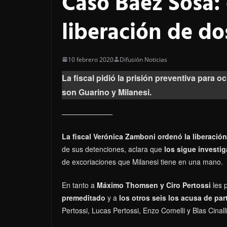
Caso Báez Sosa:
liberación de do
10 febrero 2020
Difusión Noticias
La fiscal pidió la prisión preventiva para o
son Guarino y Milanesi.
La fiscal Verónica Zamboni ordenó la liberació
de sus detenciones, aclara que
los sigue invest
de excoriaciones que Milanesi tiene en una mano.
En tanto a
Máximo Thomsen y Ciro Pertossi
les 
premeditado
y a
los otros seis los acusa de par
Pertossi, Lucas Pertossi, Enzo Comelli y Blas Cinalli