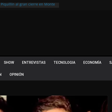
 Piquillín al gran cierre en Monte
ly Metropolitano
tir, pero terminó dejando una
u lugar en el Camino Turístico de
s 102 años con un importante
lotes ¿Cuales son los requisitos
 Quevedo volvió a hacer historia en
acional
SHOW
ENTREVISTAS
TECNOLOGIA
ECONOMÍA
S
N
OPINIÓN