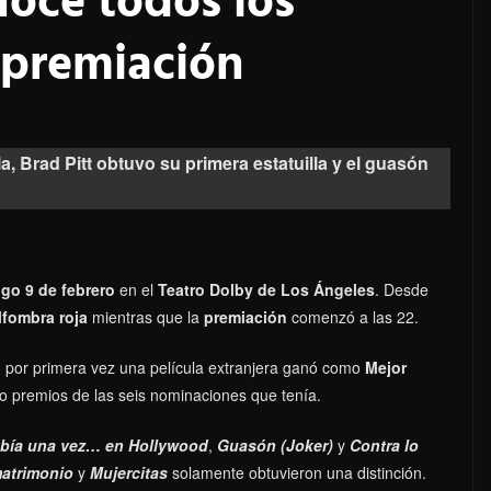
nocé todos los
 premiación
a, Brad Pitt obtuvo su primera estatuilla y el guasón
go 9 de febrero
en el
Teatro Dolby de Los Ángeles
. Desde
lfombra roja
mientras que la
premiación
comenzó a las 22.
n por primera vez una película extranjera ganó como
Mejor
o premios de las seis nominaciones que tenía.
bía una vez… en Hollywood
,
Guasón (Joker)
y
Contra lo
matrimonio
y
Mujercitas
solamente obtuvieron una distinción.