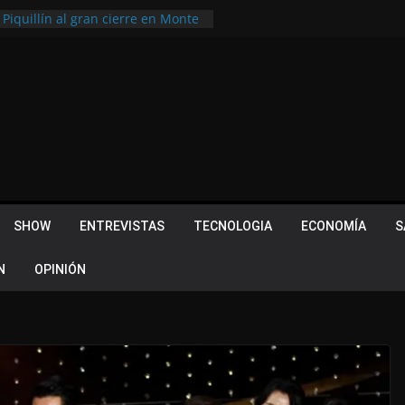
 Quevedo volvió a hacer historia en
acional
 Piquillín al gran cierre en Monte
ly Metropolitano
tir, pero terminó dejando una
u lugar en el Camino Turístico de
s 102 años con un importante
lotes ¿Cuales son los requisitos
SHOW
ENTREVISTAS
TECNOLOGIA
ECONOMÍA
S
N
OPINIÓN