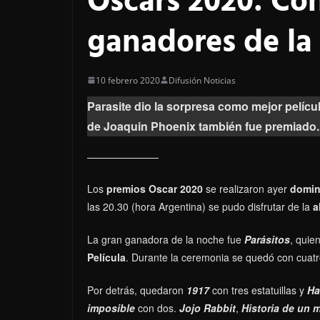
Oscars 2020: Co
ganadores de la
10 febrero 2020
Difusión Noticias
Parasite dio la sorpresa como mejor películ
de Joaquin Phoenix también fue premiado.
Los
premios Oscar 2020​
se realizaron ayer
domin
las 20.30 (hora Argentina) se pudo disfrutar de la
a
La gran ganadora de la noche fue
Parásitos
, quie
Película
. Durante la ceremonia se quedó con cuatr
Por detrás, quedaron
1917
con tres estatuillas y
Ha
imposible
con dos.
Jojo Rabbit
,
Historia de un 