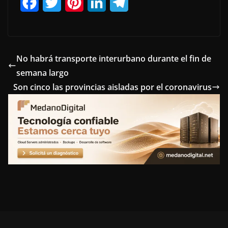
F
T
P
L
T
a
w
i
i
e
c
i
n
n
l
e
t
t
k
e
No habrá transporte interurbano durante el fin de
semana largo
b
t
e
e
g
Son cinco las provincias aisladas por el coronavirus
o
e
r
d
r
o
r
e
I
a
k
s
n
m
t