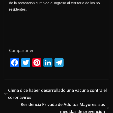
de la recreación e impide el ingreso al territorio de los no
residentes.
Compartir en:
F
T
P
L
T
a
w
i
i
e
c
i
n
n
l
e
t
t
k
e
China dice haber desarrollado una vacuna contra el
coronavirus
b
t
e
e
g
Residencia Privada de Adultos Mayores: sus
o
e
r
d
r
medidas de prevención