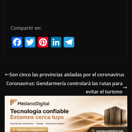
Compartir en:
F
T
P
L
T
a
w
i
i
e
c
i
n
n
l
e
t
t
k
e
Son cinco las provincias aisladas por el coronavirus
Coronavirus: Gendarmería controlará las rutas para
b
t
e
e
g
evitar el turismo
o
e
r
d
r
o
r
e
I
a
k
s
n
m
t