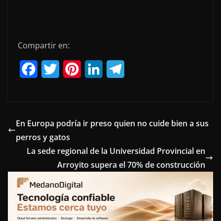
Compartir en:
F
T
P
L
T
a
w
i
i
e
c
i
n
n
l
e
t
t
k
e
En Europa podría ir preso quien no cuide bien a sus
perros y gatos
b
t
e
e
g
La sede regional de la Universidad Provincial en
o
e
r
d
r
Arroyito supera el 70% de construcción
o
r
e
I
a
k
s
n
m
t