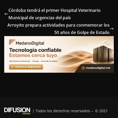
c
i
n
n
l
e
t
t
k
e
Córdoba tendrá el primer Hospital Veterinario
Municipal de urgencias del país
b
t
e
e
g
Arroyito prepara actividades para conmemorar los
o
e
r
d
r
50 años de Golpe de Estado
o
r
e
I
a
k
s
n
m
t
| Todos los derechos reservados – © 2021