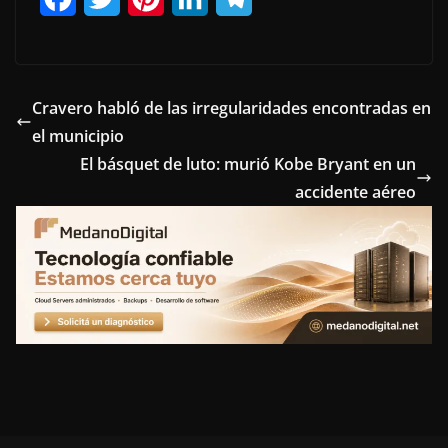
a
w
i
i
e
c
i
n
n
l
e
t
t
k
e
Cravero habló de las irregularidades encontradas en
el municipio
b
t
e
e
g
El básquet de luto: murió Kobe Bryant en un
o
e
r
d
r
accidente aéreo
o
r
e
I
a
k
s
n
m
t