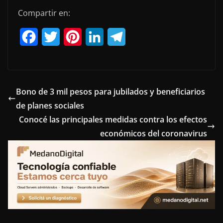
Compartir en:
F
T
P
L
T
a
w
i
i
e
c
i
n
n
l
e
t
t
k
e
Bono de 3 mil pesos para jubilados y beneficiarios
de planes sociales
b
t
e
e
g
Conocé las principales medidas contra los efectos
o
e
r
d
r
económicos del coronavirus
o
r
e
I
a
k
s
n
m
t