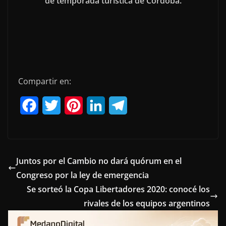
de temporada turística de Córdoba.
Compartir en:
F
T
P
L
T
a
w
i
i
e
c
i
n
n
l
e
t
t
k
e
Juntos por el Cambio no dará quórum en el
Congreso por la ley de emergencia
b
t
e
e
g
Se sorteó la Copa Libertadores 2020: conocé los
o
e
r
d
r
rivales de los equipos argentinos
o
r
e
I
a