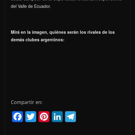
del Valle de Ecuador.
Mirá en la imagen, quiénes serán los rivales de los
demás clubes argentinos:
Compartir en:
F
T
P
L
T
a
w
i
i
e