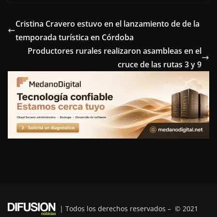
c
i
n
n
l
e
t
t
k
e
Cristina Cravero estuvo en el lanzamiento de de la
temporada turística en Córdoba
b
t
e
e
g
Productores rurales realizaron asambleas en el
o
e
r
d
r
cruce de las rutas 3 y 9
o
r
e
I
a
k
s
n
m
t
| Todos los derechos reservados – © 2021