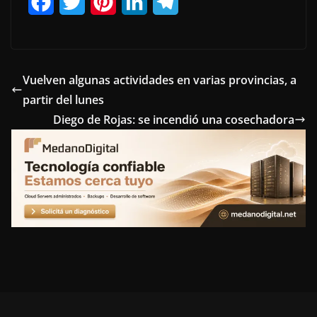
F
T
P
L
T
a
w
i
i
e
c
i
n
n
l
e
t
t
k
e
Vuelven algunas actividades en varias provincias, a
partir del lunes
b
t
e
e
g
Diego de Rojas: se incendió una cosechadora
o
e
r
d
r
o
r
e
I
a
k
s
n
m
t