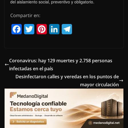
del aislamiento social, preventivo y obligatorio.
Compartir en:
F
T
P
L
T
a
w
i
i
e
c
i
n
n
l
e
t
t
k
e
Coronavirus: hay 129 muertes y 2.758 personas
infectadas en el país
b
t
e
e
g
Desinfectaron calles y veredas en los puntos de
o
e
r
d
r
mayor circulación
o
r
e
I
a
k
s
n
m
t