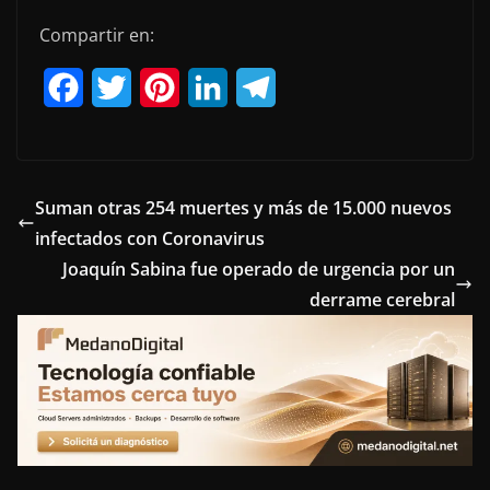
Compartir en:
F
T
P
L
T
a
w
i
i
e
c
i
n
n
l
e
t
t
k
e
Suman otras 254 muertes y más de 15.000 nuevos
infectados con Coronavirus
b
t
e
e
g
Joaquín Sabina fue operado de urgencia por un
o
e
r
d
r
derrame cerebral
o
r
e
I
a
k
s
n
m
t