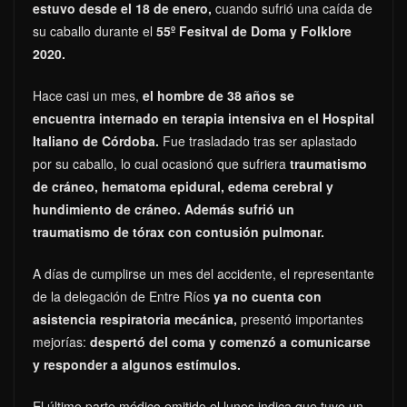
estuvo desde el 18 de enero,
cuando sufrió una caída de
su caballo durante el
55º Fesitval de Doma y Folklore
2020.
Hace casi un mes,
el hombre de 38 años se
encuentra internado en terapia intensiva en el Hospital
Italiano de Córdoba.
Fue trasladado tras ser aplastado
por su caballo, lo cual ocasionó que sufriera
traumatismo
de cráneo, hematoma epidural, edema cerebral y
hundimiento de cráneo. Además sufrió un
traumatismo de tórax con contusión pulmonar.
A días de cumplirse un mes del accidente, el representante
de la delegación de Entre Ríos
ya no cuenta con
asistencia respiratoria mecánica,
presentó importantes
mejorías:
despertó del coma y comenzó a comunicarse
y responder a algunos estímulos.
El último parte médico emitido el lunes indica que tuvo un