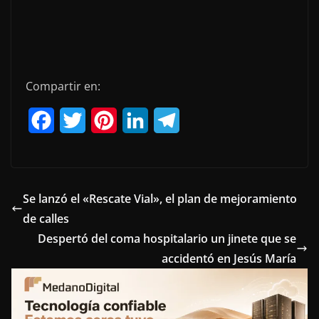
Compartir en:
F
T
P
L
T
a
w
i
i
e
c
i
n
n
l
e
t
t
k
e
Se lanzó el «Rescate Vial», el plan de mejoramiento
de calles
b
t
e
e
g
Despertó del coma hospitalario un jinete que se
o
e
r
d
r
accidentó en Jesús María
o
r
e
I
a
k
s
n
m