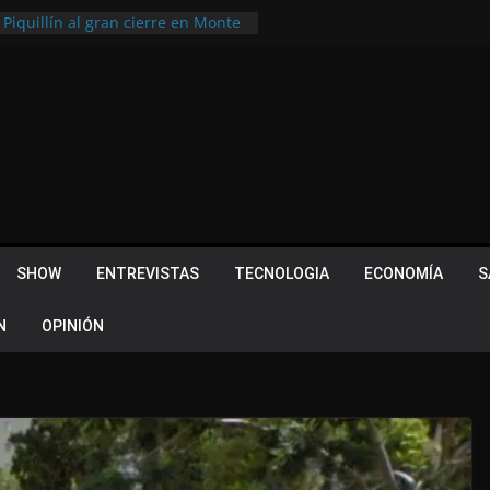
 Piquillín al gran cierre en Monte
ly Metropolitano
tir, pero terminó dejando una
u lugar en el Camino Turístico de
s 102 años con un importante
lotes ¿Cuales son los requisitos
 Quevedo volvió a hacer historia en
acional
SHOW
ENTREVISTAS
TECNOLOGIA
ECONOMÍA
S
N
OPINIÓN