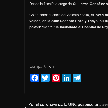
Desde la fiscalía a cargo de
Guillermo González s
Como consecuencia del violento asalto,
el joven d
vereda, en la calle Deodoro Roca y Thays
. Allí 
posteriormente
fue trasladado al Hospital de Ur
Compartir en:
F
T
P
L
T
a
w
i
i
e
c
i
n
n
l
e
t
t
k
e
Por el coronavirus, la UNC pospuso una s