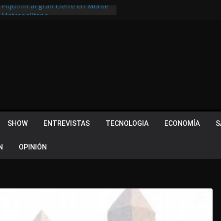
 Piquillín al gran cierre en Monte
ly Metropolitano
tir, pero terminó dejando una
u lugar en el Camino Turístico de
s 102 años con un importante
lotes ¿Cuales son los requisitos
 Quevedo volvió a hacer historia en
acional
SHOW
ENTREVISTAS
TECNOLOGIA
ECONOMÍA
S
N
OPINIÓN