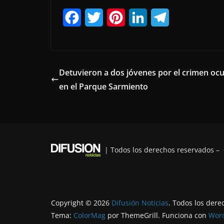
F
T
P
L
T
a
w
i
i
e
c
i
n
n
l
e
t
t
k
e
Detuvieron a dos jóvenes por el crimen ocu
en el Parque Sarmiento
b
t
e
e
g
o
e
r
d
r
o
r
e
I
a
k
s
n
m
| Todos los derechos reservados –
t
Copyright © 2026
Difusión Noticias
. Todos los dere
Tema:
ColorMag
por ThemeGrill. Funciona con
Wor