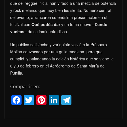
que del reggae inicial han virado a una mezcla de potencia
y rock melanco que muy bien les sienta. Número central
del evento, arrancaron su enésima presentación en el
festival con
Qué podés dar
y un tema nuevo –
Dando
vueltas
– de su inminente disco.
Un público satisfecho y variopinto volvió a la Próspero
Molina convocado por una grilla mediana, pero que
cumplió, y paladeando la edición histórica que se viene, el
8 y 9 de febrero en el Aeródromo de Santa María de
Punilla.
Compartir en:
F
T
P
L
T
a
w
i
i
e
c
i
n
n
l