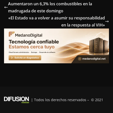
e
t
t
k
e
Aumentaron un 6,3% los combustibles en la
madrugada de este domingo
b
t
e
e
g
«El Estado va a volver a asumir su responsabilidad
o
e
r
d
r
en la respuesta al VIH»
o
r
e
I
a
k
s
n
m
t
| Todos los derechos reservados – © 2021