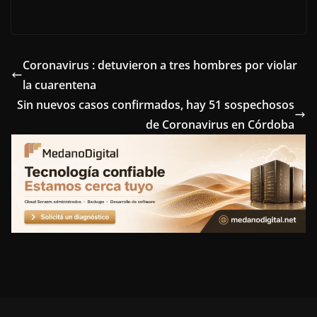
a
w
i
i
e
c
i
n
n
l
e
t
t
k
e
Coronavirus : detuvieron a tres hombres por violar
la cuarentena
b
t
e
e
g
Sin nuevos casos confirmados, hay 51 sospechosos
o
e
r
d
r
de Coronavirus en Córdoba
o
r
e
I
a
k
s
n
m
t