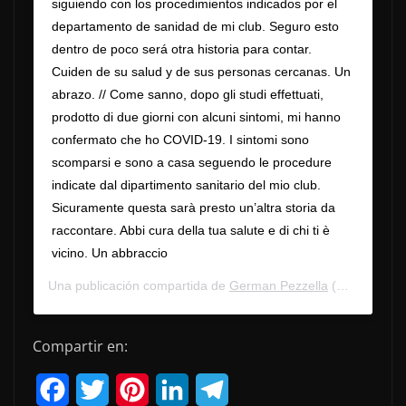
siguiendo con los procedimientos indicados por el
departamento de sanidad de mi club. Seguro esto
dentro de poco será otra historia para contar.
Cuiden de su salud y de sus personas cercanas. Un
abrazo. // Come sanno, dopo gli studi effettuati,
prodotto di due giorni con alcuni sintomi, mi hanno
confermato che ho COVID-19. I sintomi sono
scomparsi e sono a casa seguendo le procedure
indicate dal dipartimento sanitario del mio club.
Sicuramente questa sarà presto un’altra storia da
raccontare. Abbi cura della tua salute e di chi ti è
vicino. Un abbraccio
Una publicación compartida de
German Pezzella
(@germanpezzella) el
Compartir en:
F
T
P
L
T