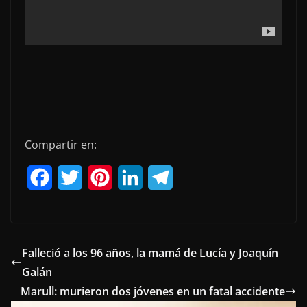
Compartir en:
F
T
P
L
T
a
w
i
i
e
c
i
n
n
l
e
t
t
k
e
Falleció a los 96 años, la mamá de Lucía y Joaquín
Galán
b
t
e
e
g
Marull: murieron dos jóvenes en un fatal accidente
o
e
r
d
r