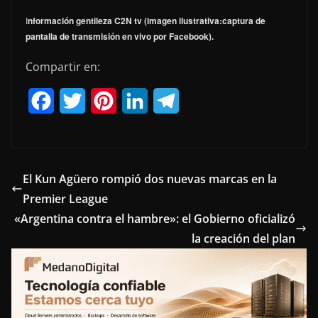
I
nformación gentileza C2N tv (imagen ilustrativa:captura de
pantalla de transmisión en vivo por Facebook).
Compartir en:
F
T
P
L
T
a
w
i
i
e
c
i
n
n
l
e
t
t
k
e
El Kun Agüero rompió dos nuevas marcas en la
Premier League
b
t
e
e
g
«Argentina contra el hambre»: el Gobierno oficializó
o
e
r
d
r
la creación del plan
o
r
e
I
a
k
s
n
m
t