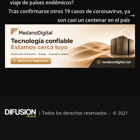
viaje de países endémicos?
b
t
e
e
g
Tras confirmarse otros 19 casos de coronavirus, ya
o
e
r
d
r
son casi un centenar en el país
o
r
e
I
a
k
s
n
m
t
| Todos los derechos reservados – © 2021