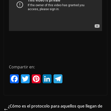
Compartir en:
F
T
P
L
T
a
w
i
i
e
c
i
n
n
l
e
t
t
k
e
¿Cómo es el protocolo para aquellos que llegan de