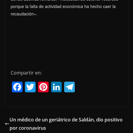
porque la falta de actividad económica ha hecho caer la
recaudación».
Compartir en:
F
T
P
L
T
a
w
i
i
e
c
i
n
n
l
e
t
t
k
e
Un médico de un geriátrico de Saldán, dio positivo
por coronavirus
b
t
e
e
g