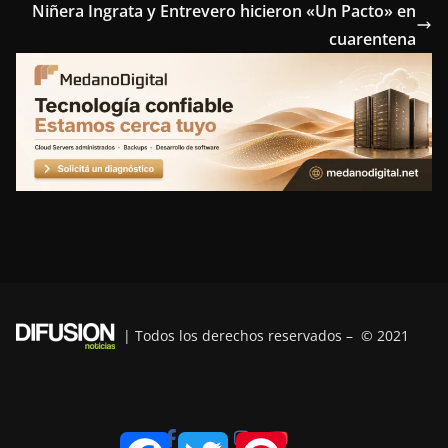
Niñera Ingrata y Entrevero hicieron «Un Pacto» en
o
e
r
d
r
cuarentena
o
r
e
I
a
k
s
n
m
t
| Todos los derechos reservados – © 2021
F
T
P