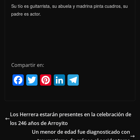
Su tío es guitarrista, su abuela y madrina pinta cuadros, su
padre es actor.
Compartir en:
F
T
P
L
T
a
w
i
i
e
c
i
n
n
l
e
t
t
k
e
Los Herrera estarán presentes en la celebración de
los 246 años de Arroyito
b
t
e
e
g
Un menor de edad fue diagnosticado con
o
e
r
d
r