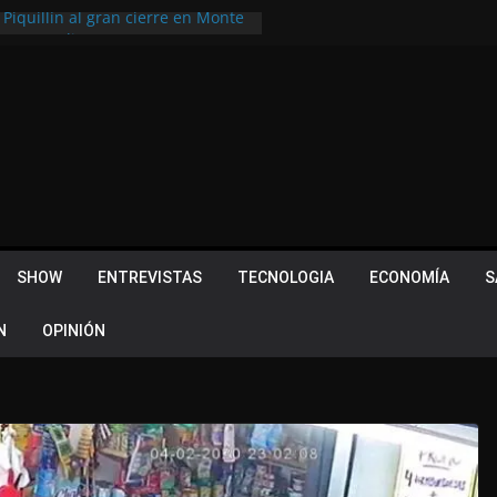
 Piquillín al gran cierre en Monte
ly Metropolitano
tir, pero terminó dejando una
u lugar en el Camino Turístico de
s 102 años con un importante
lotes ¿Cuales son los requisitos
 Quevedo volvió a hacer historia en
acional
SHOW
ENTREVISTAS
TECNOLOGIA
ECONOMÍA
S
N
OPINIÓN