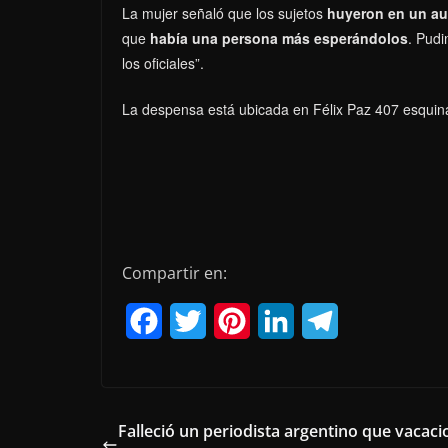
La mujer señaló que los sujetos
huyeron en un aut
que
había una persona más esperándolos
. Pudi
los oficiales”.
La despensa está ubicada en Félix Paz 407 esquina 
Compartir en:
F
T
P
L
T
a
w
i
i
e
c
i
n
n
l
e
t
t
k
e
Falleció un periodista argentino que vacac