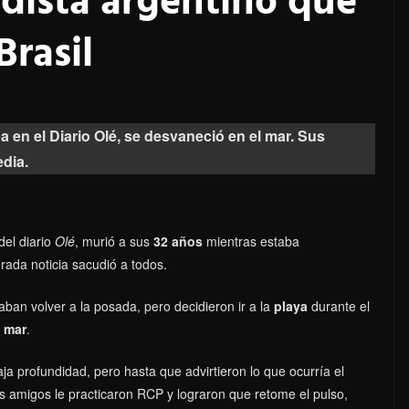
odista argentino que
Brasil
a en el Diario Olé, se desvaneció en el mar. Sus
dia.
del diario
Olé
, murió a sus
32 años
mientras estaba
erada noticia sacudió a todos.
ban volver a la posada, pero decidieron ir a la
playa
durante el
l mar
.
a profundidad, pero hasta que advirtieron lo que ocurría el
s amigos le practicaron RCP y lograron que retome el pulso,