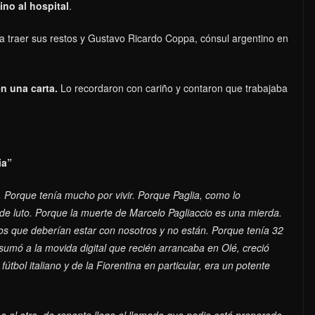
ino al hospital
.
ara traer sus restos y Gustavo Ricardo Coppa, cónsul argentino en
n una carta.
Lo recordaron con cariño y contaron que trabajaba
ia”
. Porque tenía mucho por vivir. Porque Paglia, como lo
de luto. Porque la muerte de Marcelo Pagliaccio es una mierda.
 que deberían estar con nosotros y no están. Porque tenía 32
umó a la movida digital que recién arrancaba en Olé, creció
útbol italiano y de la Fiorentina en particular, era un potente
 el otro, de repente llega el llamado que nadie está preparado