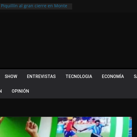
 Piquillín al gran cierre en Monte
ly Metropolitano
tir, pero terminó dejando una
u lugar en el Camino Turístico de
s 102 años con un importante
lotes ¿Cuales son los requisitos
 Quevedo volvió a hacer historia en
acional
SHOW
ENTREVISTAS
TECNOLOGIA
ECONOMÍA
S
N
OPINIÓN