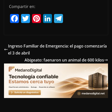
Compartir en:
F
T
P
L
T
a
w
i
i
e
c
i
n
n
l
e
t
t
k
e
Ingreso Familiar de Emergencia: el pago comenzaría
el 3 de abril
b
t
e
e
g
Abigeato: faenaron un animal de 600 kilos
o
e
r
d
r
o
r
e
I
a
k
s
n
m
t