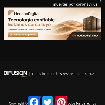
o
e
r
d
r
muertes por coronavirus
o
r
e
I
a
k
s
n
m
t
| Todos los derechos reservados – © 2021
F
T
P
a
w
i
Copyright © 2026
Difusión Noticias
. Todos los derechos