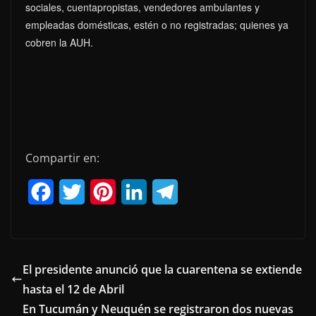
sociales, cuentapropistas, vendedores ambulantes y
empleadas domésticas, estén o no registradas; quienes ya
cobren la AUH.
Compartir en:
F
T
P
L
T
a
w
i
i
e
c
i
n
n
l
e
t
t
k
e
El presidente anunció que la cuarentena se extiende
hasta el 12 de Abril
b
t
e
e
g
En Tucumán y Neuquén se registraron dos nuevas