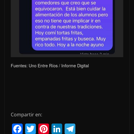
Fuentes: Uno Entre Ríos / Informe Digital
Compartir en:
F
T
P
L
T