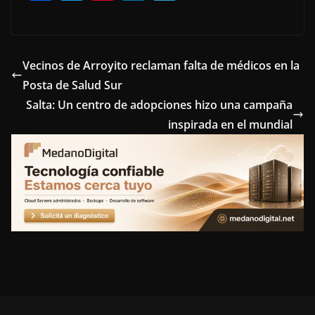
a
w
i
i
e
c
i
n
n
l
e
t
t
k
e
Vecinos de Arroyito reclaman falta de médicos en la
Posta de Salud Sur
b
t
e
e
g
Salta: Un centro de adopciones hizo una campaña
o
e
r
d
r
inspirada en el mundial
o
r
e
I
a
k
s
n
m
t