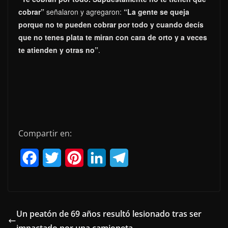
cobrar
”
señalaron y agregaron:
“La gente se queja
porque no te pueden cobrar por todo y cuando decís
que no tenes plata te miran con cara de orto y a veces
te atienden y otras no”
.
Compartir en:
F
T
P
L
T
a
w
i
i
e
c
i
n
n
l
e
t
t
k
e
Un peatón de 69 años resultó lesionado tras ser
impactado por una camioneta