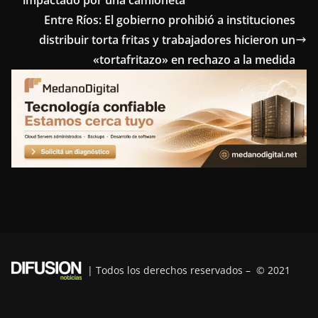
b
t
e
e
g
Entre Ríos: El gobierno prohibió a instituciones
o
e
r
d
r
distribuir torta fritas y trabajadores hicieron un
o
r
e
I
a
«tortafritazo» en rechazo a la medida
k
s
n
m
t
| Todos los derechos reservados – © 2021