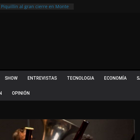
 Piquillín al gran cierre en Monte
ly Metropolitano
tir, pero terminó dejando una
u lugar en el Camino Turístico de
s 102 años con un importante
lotes ¿Cuales son los requisitos
 Quevedo volvió a hacer historia en
acional
SHOW
ENTREVISTAS
TECNOLOGIA
ECONOMÍA
S
N
OPINIÓN