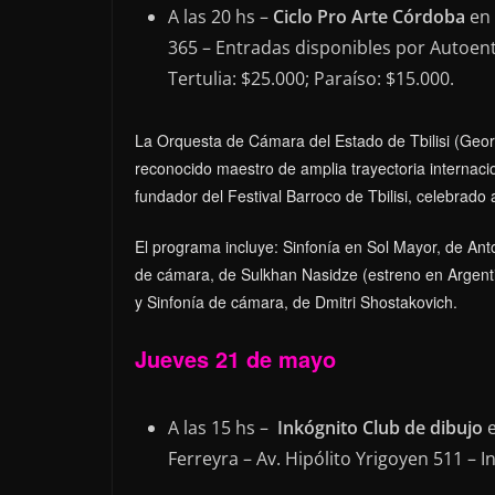
A las 20 hs –
Ciclo Pro Arte Córdoba
en 
365 – Entradas disponibles por Autoentr
Tertulia: $25.000; Paraíso: $15.000.
La Orquesta de Cámara del Estado de Tbilisi (Georg
reconocido maestro de amplia trayectoria internacio
fundador del Festival Barroco de Tbilisi, celebrad
El programa incluye: Sinfonía en Sol Mayor, de Ant
de cámara, de Sulkhan Nasidze (estreno en Argent
y Sinfonía de cámara, de Dmitri Shostakovich.
Jueves 21 de mayo
A las 15 hs –
Inkógnito Club de dibujo
e
Ferreyra – Av. Hipólito Yrigoyen 511 – In