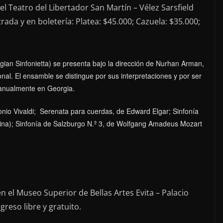
el Teatro del Libertador San Martín – Vélez Sarsfield
ada y en boletería: Platea: $45.000; Cazuela: $35.000;
ian Sinfonietta) se presenta bajo la dirección de Nurhan Arman,
nal. El ensamble se distingue por sus interpretaciones y por ser
o anualmente en Georgia.
onio Vivaldi; Serenata para cuerdas, de Edward Elgar; Sinfonía
ina); Sinfonía de Salzburgo N.º 3, de Wolfgang Amadeus Mozart
n el Museo Superior de Bellas Artes Evita – Palacio
greso libre y gratuito.