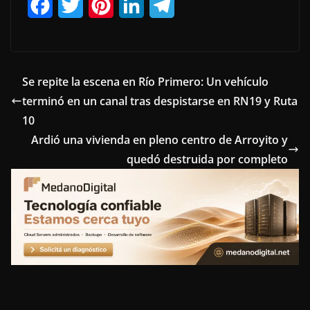
F
T
P
L
T
a
w
i
i
e
c
i
n
n
l
e
t
t
k
e
Se repite la escena en Río Primero: Un vehículo
terminó en un canal tras despistarse en RN19 y Ruta
b
t
e
e
g
10
o
e
r
d
r
Ardió una vivienda en pleno centro de Arroyito y
o
r
e
I
a
quedó destruida por completo
k
s
n
m
t