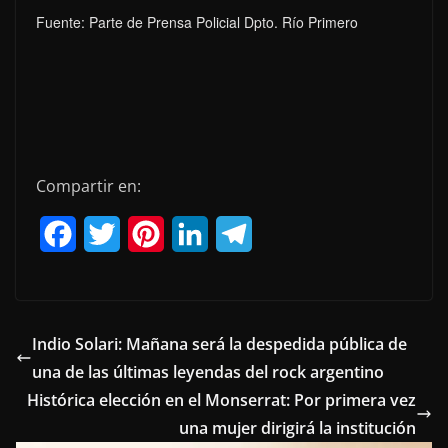
Fuente: Parte de Prensa Policial Dpto. Río Primero
Compartir en:
F
T
P
L
T
a
w
i
i
e
c
i
n
n
l
e
t
t
k
e
Indio Solari: Mañana será la despedida pública de
una de las últimas leyendas del rock argentino
b
t
e
e
g
Histórica elección en el Monserrat: Por primera vez
o
e
r
d
r
una mujer dirigirá la institución