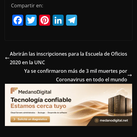
Compartir en:
F
T
P
L
T
a
w
i
i
e
c
i
n
n
l
e
t
t
k
e
Abrirán las inscripciones para la Escuela de Oficios
2020 en la UNC
b
t
e
e
g
Ya se confirmaron más de 3 mil muertes por
o
e
r
d
r
Coronavirus en todo el mundo
o
r
e
I
a
k
s
n
m
t