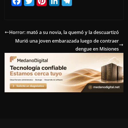
F
T
P
L
T
a
w
i
i
e
c
i
n
n
l
e
t
t
k
e
Horror: mató a su novia, la quemó y la descuartizó
Murió una joven embarazada luego de contraer
b
t
e
e
g
dengue en Misiones
o
e
r
d
r
o
r
e
I
a
k
s
n
m
t