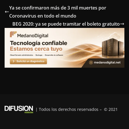
e
t
t
k
e
Ya se confirmaron más de 3 mil muertes por
Coronavirus en todo el mundo
b
t
e
e
g
BEG 2020: ya se puede tramitar el boleto gratuito
o
e
r
d
r
o
r
e
I
a
k
s
n
m
t
| Todos los derechos reservados – © 2021