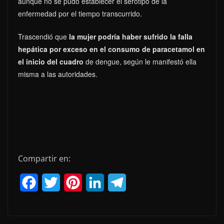
aunque no se pudo establecer el serotipo de la
enfermedad por el tiempo transcurrido.
Trascendió que
la mujer podría haber sufrido la falla
hepática por exceso en el consumo de paracetamol en
el inicio del cuadro
de dengue, según le manifestó ella
misma a las autoridades.
Compartir en:
F
T
P
L
T
a
w
i
i
e
c
i
n
n
l