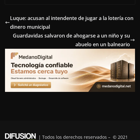
c
i
n
n
l
e
t
t
k
e
Luque: acusan al intendente de jugar a la lotería con
dinero municipal
b
t
e
e
g
Guardavidas salvaron de ahogarse a un niño y su
o
e
r
d
r
abuelo en un balneario
o
r
e
I
a
k
s
n
m
t
| Todos los derechos reservados – © 2021