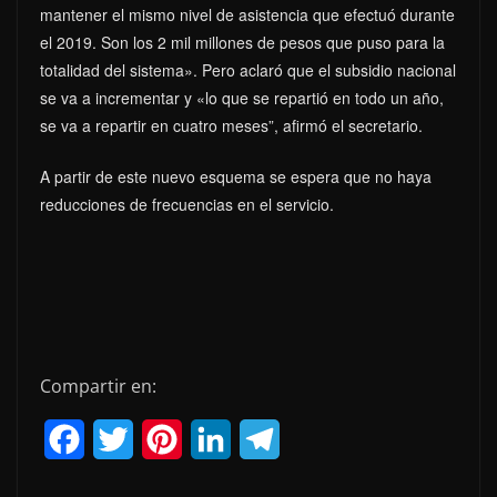
mantener el mismo nivel de asistencia que efectuó durante
el 2019. Son los 2 mil millones de pesos que puso para la
totalidad del sistema». Pero aclaró que el subsidio nacional
se va a incrementar y «lo que se repartió en todo un año,
se va a repartir en cuatro meses”, afirmó el secretario.
A partir de este nuevo esquema se espera que no haya
reducciones de frecuencias en el servicio.
Compartir en:
F
T
P
L
T
a
w
i
i
e