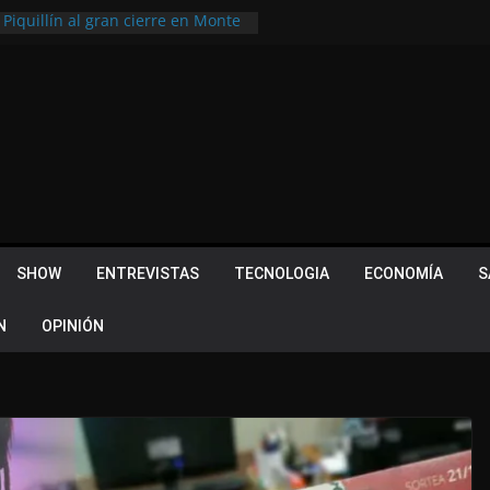
 Piquillín al gran cierre en Monte
ly Metropolitano
tir, pero terminó dejando una
u lugar en el Camino Turístico de
s 102 años con un importante
lotes ¿Cuales son los requisitos
 Quevedo volvió a hacer historia en
acional
SHOW
ENTREVISTAS
TECNOLOGIA
ECONOMÍA
S
N
OPINIÓN