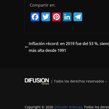
Compartir en:
F
T
P
L
T
a
w
i
i
e
c
i
n
n
l
e
t
t
k
e
Inflación récord: en 2019 fue del 53 %, sien
más alta desde 1991
b
t
e
e
g
o
e
r
d
r
o
r
e
I
a
k
s
n
m
| Todos los derechos reservados –
t
Copyright © 2026
Difusión Noticias
. Todos los dere