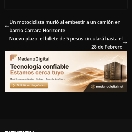
a
w
i
i
e
c
i
n
n
l
e
t
t
k
e
Un motociclista murió al embestir a un camión en
barrio Carrara Horizonte
b
t
e
e
g
Nuevo plazo: el billete de 5 pesos circulará hasta el
o
e
r
d
r
28 de Febrero
o
r
e
I
a
k
s
n
m
t