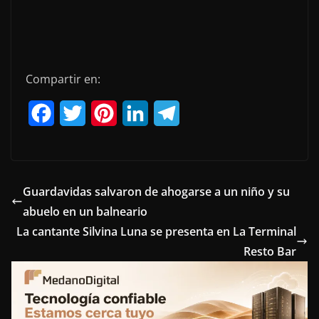
Compartir en:
F
T
P
L
T
a
w
i
i
e
c
i
n
n
l
e
t
t
k
e
Guardavidas salvaron de ahogarse a un niño y su
abuelo en un balneario
b
t
e
e
g
La cantante Silvina Luna se presenta en La Terminal
o
e
r
d
r
Resto Bar
o
r
e
I
a
k
s
n
m
t