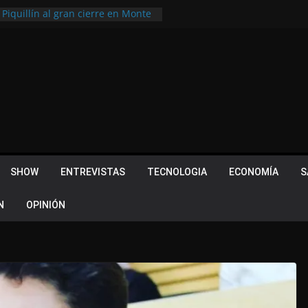
 Piquillín al gran cierre en Monte
ly Metropolitano
tir, pero terminó dejando una
u lugar en el Camino Turístico de
s 102 años con un importante
lotes ¿Cuales son los requisitos
 Quevedo volvió a hacer historia en
acional
SHOW
ENTREVISTAS
TECNOLOGIA
ECONOMÍA
S
N
OPINIÓN