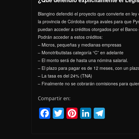
Blangino defendió el proyecto que convierte en ley
la provincia de Córdoba otorga avales para que Py
puedan acceder a créditos otorgados por el Banco
Podrán acceder a estos créditos:
– Micros, pequeñas y medianas empresas
– Monotributistas categoría “C” en adelante
– El monto será de hasta una nómina salarial.
– El plazo para pagar es de 12 meses, con un plaz
– La tasa es del 24% (TNA)
– Finalmente no se cobrarán comisiones para quien
Compartir en:
F
T
P
L
T
a
w
i
i
e
c
i
n
n
l